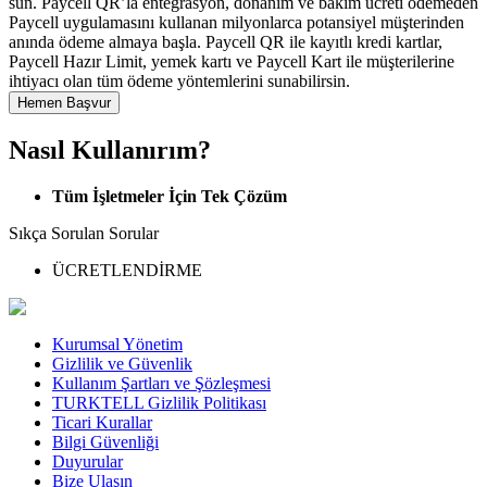
sun. Paycell QR’la entegrasyon, donanım ve bakım ücreti ödemeden
Paycell uygulamasını kullanan milyonlarca potansiyel müşterinden
anında ödeme almaya başla. Paycell QR ile kayıtlı kredi kartlar,
Paycell Hazır Limit, yemek kartı ve Paycell Kart ile müşterilerine
ihtiyacı olan tüm ödeme yöntemlerini sunabilirsin.
Hemen Başvur
Nasıl Kullanırım?
Tüm İşletmeler İçin Tek Çözüm
Sıkça Sorulan Sorular
ÜCRETLENDİRME
Kurumsal Yönetim
Gizlilik ve Güvenlik
Kullanım Şartları ve Şözleşmesi
TURKTELL Gizlilik Politikası
Ticari Kurallar
Bilgi Güvenliği
Duyurular
Bize Ulaşın